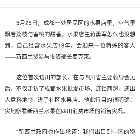
5
月
25
日，成都一处居民区的水果店里，空气里
飘着荔枝与蜜桃的甜香。水果店主蒋勇军怎么也没想
到，自己经营水果店
18
年，会迎来一位特殊的客人
——
新西兰贸易与投资部长麦克莱。
这位首次访川的部长，在与四川省主要领导会见
后，不仅走访了成都水果批发市场、连锁商超，还出
人意料地
“
扎
”
进了社区水果店。他此行目的很明确：
实地察看新西兰水果在四川消费市场的销售实况。
“
新西兰政府也作出承诺：我们出口到中国的猕