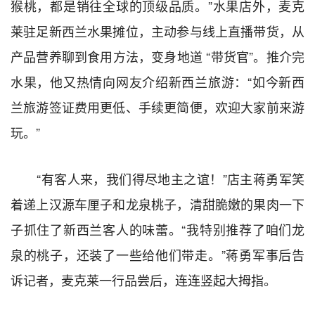
猴桃，都是销往全球的顶级品质。
”
水果店外，麦克
莱驻足新西兰水果摊位，主动参与线上直播带货，从
产品营养聊到食用方法，变身地道
“
带货官
”
。推介完
水果，他又热情向网友介绍新西兰旅游：
“
如今新西
兰旅游签证费用更低、手续更简便，欢迎大家前来游
玩。
”
“
有客人来，我们得尽地主之谊！
”
店主蒋勇军笑
着递上汉源车厘子和龙泉桃子，清甜脆嫩的果肉一下
子抓住了新西兰客人的味蕾。
“
我特别推荐了咱们龙
泉的桃子，还装了一些给他们带走。
”
蒋勇军事后告
诉记者，麦克莱一行品尝后，连连竖起大拇指。