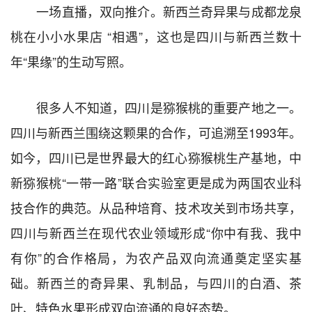
一场直播，双向推介。新西兰奇异果与成都龙泉
桃在小小水果店
“
相遇
”
，这也是四川与新西兰数十
年
“
果缘
”
的生动写照。
很多人不知道，四川是猕猴桃的重要产地之一。
四川与新西兰围绕这颗果的合作，可追溯至
1993
年。
如今，四川已是世界最大的红心猕猴桃生产基地，中
新猕猴桃
“
一带一路
”
联合实验室更是成为两国农业科
技合作的典范。从品种培育、技术攻关到市场共享，
四川与新西兰在现代农业领域形成
“
你中有我、我中
有你
”
的合作格局，为农产品双向流通奠定坚实基
础。新西兰的奇异果、乳制品，与四川的白酒、茶
叶、特色水果形成双向流通的良好态势。